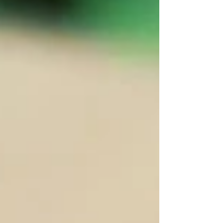
館、雞尾酒吧，或社區型餐廳，皆非常適合。 憑藉
優越的曝光度、高密度住宅人口與不斷提升的人
潮，這是一個難得的交鑰匙（Turn-Key）餐飲創業
機會，非常適合希望在芝加哥成長最快的美食與文
化區域中站穩腳步、擴展品牌的業主或投資者。
This 2,000 SF fully built-out restaurant, located in
C1-2 zoning, sits on the prominent corner of
Augusta Boulevard and