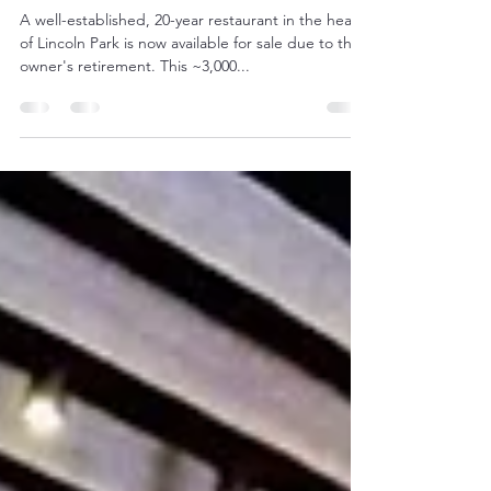
Lincoln Park - Profitable Restaurant
for Sale 林肯公園黃金地段獲利餐
廳出售
A well-established, 20-year restaurant in the heart
of Lincoln Park is now available for sale due to the
owner's retirement. This ~3,000...