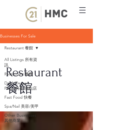
Businesses For Sale
Restaurant 餐館
All Listings 所有資
訊
Restaurant
Restaurant 餐館
Drink/Dessert
餐館
Place 奶茶/甜點店
Fast Food 快餐
Spa/Nail 美容/美甲
Other Businesses
其他商業